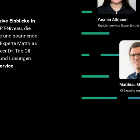
ive Einblicke in
T-Niveau, die
ie und spannende
Experte Matthias
er Dr. Tae-Gil
 und Lösungen
ervice
.