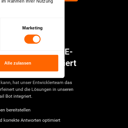
ie im Rahmen Ihrer Nutzung
Marketing
ChatGPT für den E-
enservice optimiert
Alle zulassen
ektiv im E-Mail Kundenservice
 kann, hat unser Entwicklerteam das
verfeinert und die Lösungen in unseren
l Bot integriert.
en bereitstellen
d korrekte Antworten optimiert