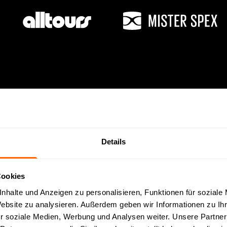
n einer
kostenfreien
und
unverbindlichen
Demo zeigen wir euc
wie ihr den E-Mail Bot einsetzen könnt.
Details
 beantworten gerne eure Fra
Cookies
Demo anfragen
nhalte und Anzeigen zu personalisieren, Funktionen für soziale
Website zu analysieren. Außerdem geben wir Informationen zu I
r soziale Medien, Werbung und Analysen weiter. Unsere Partner