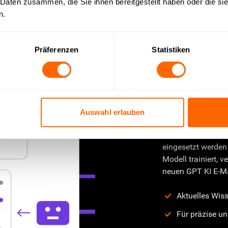
 Daten zusammen, die Sie ihnen bereitgestellt haben oder die s
n.
Präferenzen
Statistiken
OMQ hat 
Mail Kund
Auswahl erlauben
Damit ChatGPT eff
eingesetzt werden
Modell trainiert, 
neuen GPT KI E-Mai
Aktuelles Wiss
Für präzise un