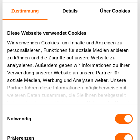
Auf die aktuelle und zukünftige Gestaltung, die
Zustimmung
Details
Über Cookies
Inhalte oder die Urheberschaft der
verlinkten/verknüpften Seiten hat der Autor
Diese Webseite verwendet Cookies
keinerlei Einfluss. Deshalb distanziert er sich
Wir verwenden Cookies, um Inhalte und Anzeigen zu
hiermit ausdrücklich von allen Inhalten aller
personalisieren, Funktionen für soziale Medien anbieten
verlinkten/verknüpften Seiten, die nach der
zu können und die Zugriffe auf unsere Website zu
Linksetzung verändert wurden. Diese
analysieren. Außerdem geben wir Informationen zu Ihrer
Verwendung unserer Website an unsere Partner für
Feststellung gilt für alle innerhalb des eigenen
soziale Medien, Werbung und Analysen weiter. Unsere
Internetangebotes gesetzten Links und
Partner führen diese Informationen möglicherweise mit
Verweise sowie für Fremdeinträge in vom Autor
weiteren Daten zusammen, die Sie ihnen bereitgestellt
haben oder die sie im Rahmen Ihrer Nutzung der Dienste
eingerichteten Gästebüchern, Diskussionsforen,
gesammelt haben.
Einwilligungsauswahl
Linkverzeichnissen, Mailinglisten und in allen
Notwendig
anderen Formen von Datenbanken, auf deren
Inhalt externe Schreibzugriffe möglich sind. Für
Präferenzen