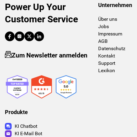
Jetzt testen und die Konkurrenz überholen!
Power Up Your
Unternehmen
haben Sie die volle Kontrolle, denn Sie entscheiden mithilfe
verschiedener Verhaltensmodi, wann und wie der
Customer Service
Über uns
intelligente Chatbot reagieren soll.
Jobs
Impressum
AGB
Datenschutz
Zum Newsletter anmelden
Kontakt
Support
Lexikon
Produkte
KI Chatbot
KI E-Mail Bot