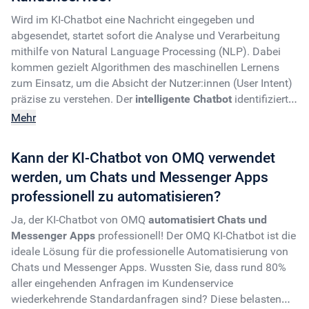
heute von dieser neuen Technologie. Einem KI-Chatbot sind
Wird im KI-Chatbot eine Nachricht eingegeben und
keine Grenzen gesetzt – durchbrechen auch Sie die
abgesendet, startet sofort die Analyse und Verarbeitung
Grenzen in Ihrem eigenen Unternehmen und starten Sie mit
mithilfe von
Natural Language Processing (NLP)
. Dabei
OMQ durch.
kommen gezielt Algorithmen des maschinellen Lernens
zum Einsatz, um die Absicht der Nutzer:innen (User Intent)
Auch wenn Ihre Branche nicht genannt wurde, finden wir
präzise zu verstehen. Der
intelligente Chatbot
identifiziert
eine passende Lösung und unterstützen Sie dabei, bei
die Anfrage und generiert folglich eine relevante Antwort.
Mehr
Ihrem Kundenservice den Turbo zu zünden. Lernen Sie die
Ein entscheidender Vorteil: Der KI-Chatbot ist selbstlernend.
Power des
KI-Chatbots mit ChatGPT-Engine
kennen und
Er lernt kontinuierlich aus jeder einzelnen Interaktion dazu,
starten Sie noch heute eine gratis Testphase.
Kann der KI-Chatbot von OMQ verwendet
Jetzt testen!
sammelt wertvolle Daten und verbessert auf diesem Wege
werden, um Chats und Messenger Apps
seine Fähigkeiten dauerhaft. Dadurch werden folgende
Kundeninteraktionen noch präziser, was die gesamte
professionell zu automatisieren?
Benutzererfahrung (User Experience)
im Kundenservice
Ja, der KI-Chatbot von OMQ
automatisiert Chats und
signifikant optimiert und zu einer höheren
Messenger Apps
professionell! Der OMQ KI-Chatbot ist die
Kundenzufriedenheit
führt.
ideale Lösung für die professionelle Automatisierung von
Chats und Messenger Apps. Wussten Sie, dass rund 80%
aller eingehenden Anfragen im Kundenservice
wiederkehrende Standardanfragen sind? Diese belasten