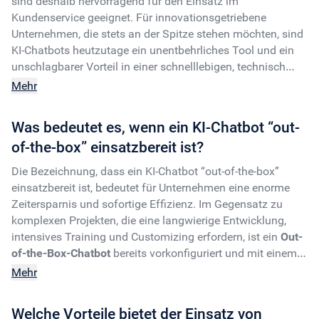
sind deshalb hervorragend für den Einsatz im
Kundenservice geeignet. Für innovationsgetriebene
Unternehmen, die stets an der Spitze stehen möchten, sind
KI-Chatbots heutzutage ein unentbehrliches Tool und ein
unschlagbarer Vorteil in einer schnelllebigen, technisch
geprägten Welt. Ein KI-Chatbot ist ein modernes und
Mehr
innovatives Kommunikationstool, das auf
Künstlicher
Intelligenz (KI)
basiert. Er ist dazu in der Lage, automatisch
Was bedeutet es, wenn ein KI-Chatbot “out-
menschenähnliche Konversationen zu führen, was ihn zum
of-the-box” einsatzbereit ist?
idealen digitalen Mitarbeiter macht. Der
intelligente
Chatbot
versteht und interpretiert die natürliche Sprache
Die Bezeichnung, dass ein KI-Chatbot “out-of-the-box”
Ihrer Kund:innen. Durch
maschinelles Lernen
passt sich der
einsatzbereit ist, bedeutet für Unternehmen eine enorme
OMQ Chatbot dauerhaft an die Bedürfnisse Ihrer
Zeitersparnis und sofortige Effizienz. Im Gegensatz zu
Kund:innen an und lernt kontinuierlich aus jeder Interaktion
komplexen Projekten, die eine langwierige Entwicklung,
dazu. Entdecken Sie die
Zukunft der Kundeninteraktion
intensives Training und Customizing erfordern, ist ein
Out-
und integrieren Sie einen
KI-Chatbot
in Ihr Unternehmen!
of-the-Box-Chatbot
bereits vorkonfiguriert und mit einem
Unser
OMQ KI-Chatbot
ist sofort einsatzbereit und
Basiswissen ausgestattet. Das bedeutet, dass Sie den
Mehr
revolutioniert Ihren Kundenservice. Mit einer
24/7
intelligenten Chatbot ohne aufwändiges, manuelles
Verfügbarkeit
und
blitzschnellen Antworten
ermöglicht er
Anlernen und ohne tiefe technische Kenntnisse direkt in
eine
Welche Vorteile bietet der Einsatz von
schnelle, professionelle und effiziente
Ihren Kundenservice integrieren können. Die Installation