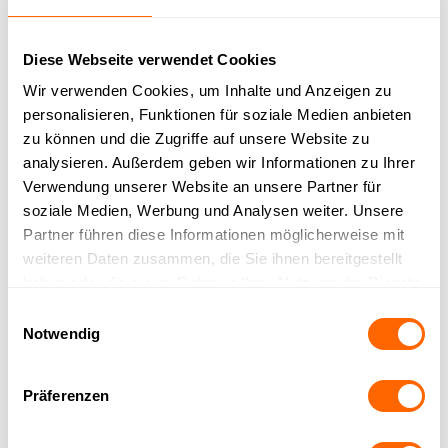
Diese Webseite verwendet Cookies
Wir verwenden Cookies, um Inhalte und Anzeigen zu
personalisieren, Funktionen für soziale Medien anbieten
zu können und die Zugriffe auf unsere Website zu
analysieren. Außerdem geben wir Informationen zu Ihrer
Verwendung unserer Website an unsere Partner für
soziale Medien, Werbung und Analysen weiter. Unsere
AI Agent
Partner führen diese Informationen möglicherweise mit
weiteren Daten zusammen, die Sie ihnen bereitgestellt
Serviceprozesse
haben oder die sie im Rahmen Ihrer Nutzung der Dienste
gesammelt haben.
Einwilligungsauswahl
automatisieren
Notwendig
Mit dem OMQ AI Agent können Sie jetzt die
Prozesse automatisieren, die für Sie
Präferenzen
normalerweise viel manuelle Arbeit bedeuten.