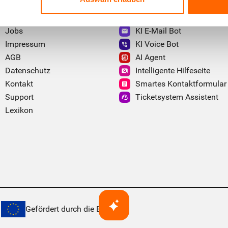
Über uns
KI Chatbot
Jobs
KI E-Mail Bot
Impressum
KI Voice Bot
AGB
AI Agent
Datenschutz
Intelligente Hilfeseite
Kontakt
Smartes Kontaktformular
Support
Ticketsystem Assistent
Lexikon
Gefördert durch die EU