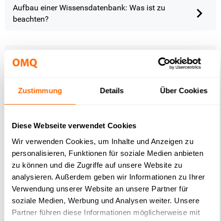
Aufbau einer Wissensdatenbank: Was ist zu
beachten?
Omnichannel vs. Multichannel
Zustimmung
Details
Über Cookies
Was sind Hybrid Chatbots?
Diese Webseite verwendet Cookies
Wir verwenden Cookies, um Inhalte und Anzeigen zu
Was ist ein Sprachmodell? – Eine Einführung
personalisieren, Funktionen für soziale Medien anbieten
zu können und die Zugriffe auf unsere Website zu
analysieren. Außerdem geben wir Informationen zu Ihrer
Verwendung unserer Website an unsere Partner für
Automatisierte Kundenkommunikation:
soziale Medien, Werbung und Analysen weiter. Unsere
Effizienz, Personalisierung und
Partner führen diese Informationen möglicherweise mit
Wettbewerbsvorteile im Überblick