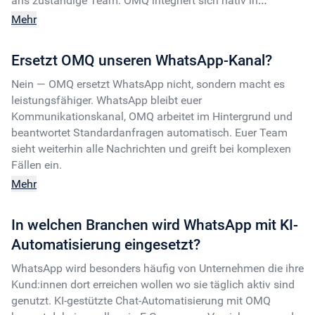
ans zuständige Team. OMQ integriert sich nativ in
WhatsApp und arbeitet direkt aus einer zentralen
Mehr
Wissensbasis.
Ersetzt OMQ unseren WhatsApp-Kanal?
Nein — OMQ ersetzt WhatsApp nicht, sondern macht es
leistungsfähiger. WhatsApp bleibt euer
Kommunikationskanal, OMQ arbeitet im Hintergrund und
beantwortet Standardanfragen automatisch. Euer Team
sieht weiterhin alle Nachrichten und greift bei komplexen
Fällen ein.
Mehr
In welchen Branchen wird WhatsApp mit KI-
Automatisierung eingesetzt?
WhatsApp wird besonders häufig von Unternehmen die ihre
Kund:innen dort erreichen wollen wo sie täglich aktiv sind
genutzt. KI-gestützte Chat-Automatisierung mit OMQ