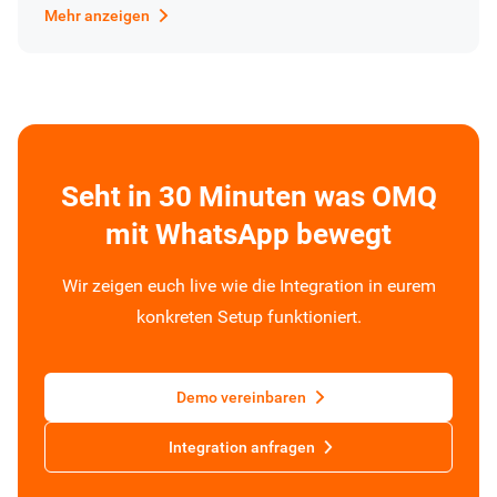
Mehr anzeigen
Seht in 30 Minuten was OMQ
mit WhatsApp bewegt
Wir zeigen euch live wie die Integration in eurem
konkreten Setup funktioniert.
Demo vereinbaren
Integration anfragen