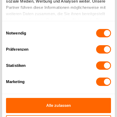
soziale Medien, Werbung und Analysen weiter. Unsere
Partner führen diese Informationen möglicherweise mit
Wissensbasis für alle Kanäle gleichzeitig
weiteren Daten zusammen, die Sie ihnen bereitgestellt
haben oder die sie im Rahmen Ihrer Nutzung der Dienste
gesammelt haben.
Einwilligungsauswahl
Notwendig
Präferenzen
Bereits über 150 Unternehmen
vertrauen auf OMQ
Statistiken
Marketing
Alle zulassen